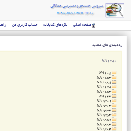
صفحه اصلی
تازه‌های کتابخانه
حساب کاربری من
راهن
رده‌بندی های مشابه :
NA1480
NA105
NA1053
NA1088
NA1148
NA1153
NA123
NA1309
NA1313
NA1333
NA1353
NA1455
NA1483
NA1484