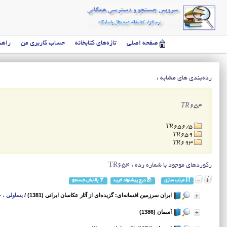
صفحه اصلی
تازه‌های کتابخانه
حساب کاربری من
راهن
رده‌بندی های مشابه :
TR654
TR656/5
TR659
TR693
رکوردهای موجود با شماره رده : TR654
مرتب سازی
درج پیشنهاد خرید
پالایش جستجو
ایران سرزمین افسانه‌ای: گزیده‌ای از آثار عکاسان ایرانی (1381)
/
یساولی ، ج
آسمان (1386)