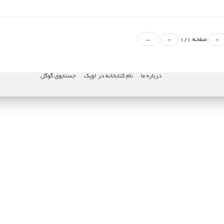
«
صفحه 1/1
»
←
درباره ما
نام کتابخانه در اوپک
جستجوی گوگل