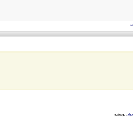
ما
واد
، نویسنده