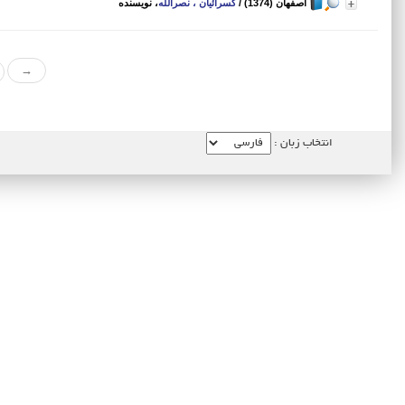
اصفهان (1374)
/
کسرائیان ، نصرالله
، نویسنده
→
انتخاب زبان :