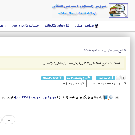
صفحه اصلی
تازه‌های کتابخانه
حساب کاربری من
راهن
نتایج سرعنوان جستجو شده
اصفا
>
منابع اطلاعاتی الکترونیکی-- جنبه‌های اجتماعی
مرتب سازی
درج پیشنهاد خرید
پالایش جستجو
گسترش جستجو به
رکوردهای فرزند
داده‌های بزرگ برای همه (1397)
/
هورویتس ، جودیت (1951 - م)
، نویسنده
→