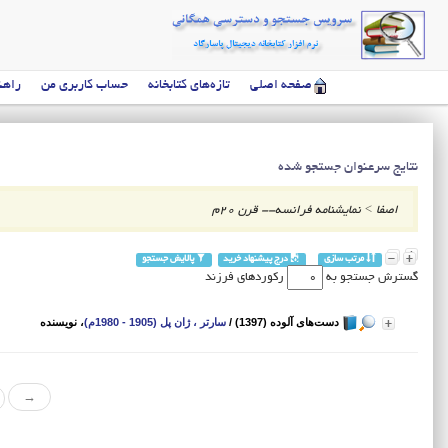
صفحه اصلی
تازه‌های کتابخانه
حساب کاربری من
راهن
نتایج سرعنوان جستجو شده
اصفا
>
نمایشنامه فرانسه-- قرن 20م
مرتب سازی
درج پیشنهاد خرید
پالایش جستجو
گسترش جستجو به
رکوردهای فرزند
دست‌های آلوده (1397)
/
سارتر ، ژان پل (1905 - 1980م)
، نویسنده
→