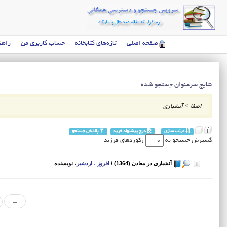
صفحه اصلی
تازه‌های کتابخانه
حساب کاربری من
راهن
نتایج سرعنوان جستجو شده
اصفا
>
آتشباری
مرتب سازی
درج پیشنهاد خرید
پالایش جستجو
گسترش جستجو به
رکوردهای فرزند
آتشباری در معادن (1364)
/
افروز ، اردشیر
، نویسنده
→