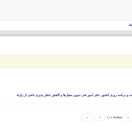
ما
 و برنامه ریزی کشور. دفتر امور فنی تدوین معیارها و کاهش خطر پذیری ناشی از زلزله
«
صفحه 1/1
»
←