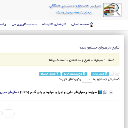
صفحه اصلی
تازه‌های کتابخانه
حساب کاربری من
راهن
نتایج سرعنوان جستجو شده
اصفا
>
سیلوها - طرح و ساختمان - استانداردها
مرتب سازی
درج پیشنهاد خرید
پالایش جستجو
گسترش جستجو به
رکوردهای فرزند
ضوابط و معیارهای طرح و اجرای سیلوهای بتنی گندم (1385)
/
سازمان مدیریت
→