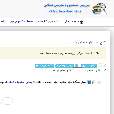
صفحه اصلی
تازه‌های کتابخانه
حساب کاربری من
راهن
نتایج سرعنوان جستجو شده
اصفا
>
خدمات بازاریابی -- مدیریت -- دستنامه‌ها
مرتب سازی
درج پیشنهاد خرید
پالایش جستجو
گسترش جستجو به
رکوردهای فرزند
شش سیگما برای سازمان‌های خدماتی (1385)
/
وینزر ، ساموئل (1962)
، نوی
→