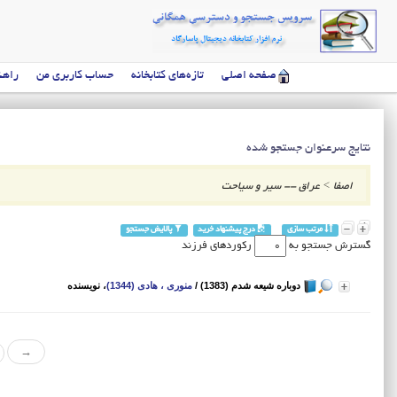
صفحه اصلی
تازه‌های کتابخانه
حساب کاربری من
راهن
نتایج سرعنوان جستجو شده
اصفا
>
عراق -- سیر و سیاحت
مرتب سازی
درج پیشنهاد خرید
پالایش جستجو
گسترش جستجو به
رکوردهای فرزند
دوباره شیعه شدم (1383)
/
منوری ، هادی (1344)
، نویسنده
→