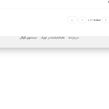
«
صفحه 1/1
»
←
درباره ما
نام کتابخانه در اوپک
جستجوی گوگل