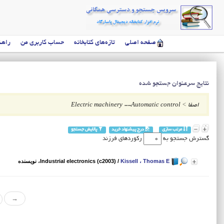
صفحه اصلی
تازه‌های کتابخانه
حساب کاربری من
راهن
نتایج سرعنوان جستجو شده
اصفا
>
Electric machinery --Automatic control
مرتب سازی
درج پیشنهاد خرید
پالایش جستجو
گسترش جستجو به
رکوردهای فرزند
Kissell ، Thomas E
/
Industrial electronics (c2003)
، نویسنده
→