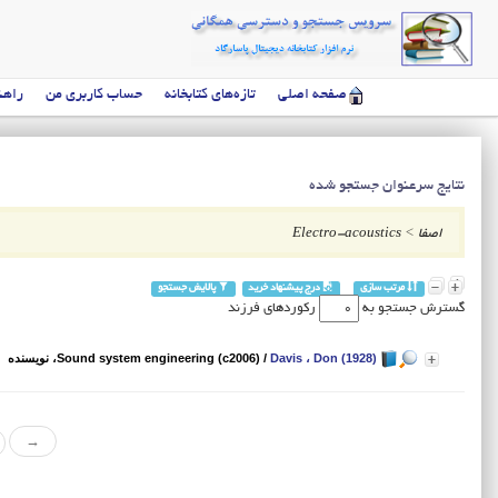
صفحه اصلی
تازه‌های کتابخانه
حساب کاربری من
راهن
نتایج سرعنوان جستجو شده
اصفا
>
Electro-acoustics
مرتب سازی
درج پیشنهاد خرید
پالایش جستجو
گسترش جستجو به
رکوردهای فرزند
Davis ، Don (1928)
/
Sound system engineering (c2006)
، نویسنده
→