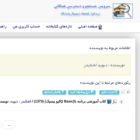
صفحه اصلی
تازه‌های کتابخانه
حساب کاربری من
راهن
اطلاعات مربوط به نویسنده
نویسنده : دیوید اشنایدر
رکوردهای مرتبط با این نویسنده
مرتب سازی
درج پیشنهاد خرید
پالایش جستجو
کتاب آموزشی برنامه با[Q Basicکیو بیسیک] (1373)
/
اشنایدر ، دیوید
، نویسن
→