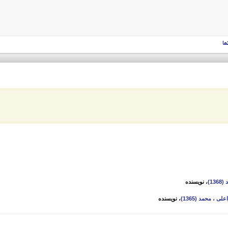
ما
13)
، نویسنده
لی ، محمد (1365)
، نویسنده