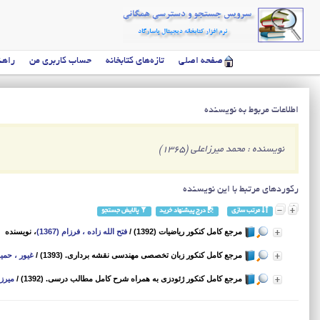
صفحه اصلی
تازه‌های کتابخانه
حساب کاربری من
راهن
اطلاعات مربوط به نویسنده
نویسنده : محمد میرزاعلی (1365)
رکوردهای مرتبط با این نویسنده
مرتب سازی
درج پیشنهاد خرید
پالایش جستجو
مرجع کامل کنکور ریاضیات (1392)
/
فتح الله زاده ، فرزام (1367)
، نویسنده
مرجع کامل کنکور زبان تخصصی مهندسی نقشه برداری. (1393)
/
غیور ، حمید (68
مرجع کامل کنکور ژئودزی به همراه شرح کامل مطالب درسی. (1392)
/
میرزاع