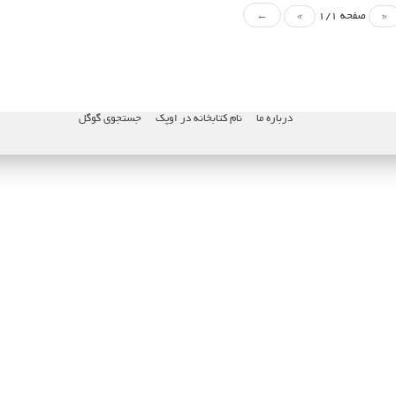
«
صفحه 1/1
»
←
درباره ما
نام کتابخانه در اوپک
جستجوی گوگل