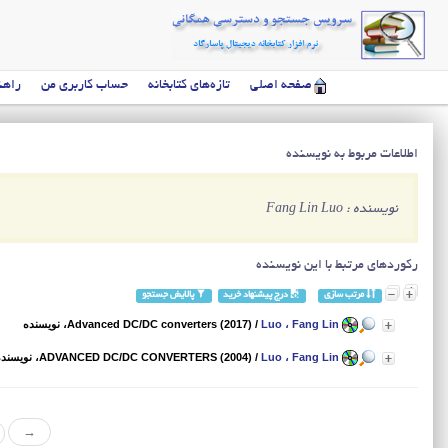
صفحه اصلی
تازه‌های کتابخانه
حساب کاربری من
راهن
اطلاعات مربوط به نویسنده
نویسنده : Fang Lin Luo
رکوردهای مرتبط با این نویسنده
مرتب سازی
درج پیشنهاد خرید
پالایش جستجو
Luo ، Fang Lin
/
Advanced DC/DC converters (2017)
، نویسنده
Luo ، Fang Lin
/
ADVANCED DC/DC CONVERTERS (2004)
، نویسند
→