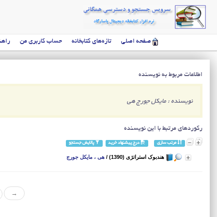
صفحه اصلی
تازه‌های کتابخانه
حساب کاربری من
راهن
اطلاعات مربوط به نویسنده
نویسنده : مایکل جورج هی
رکوردهای مرتبط با این نویسنده
مرتب سازی
درج پیشنهاد خرید
پالایش جستجو
هندبوک استراتژی (1390)
/
هی ، مایکل جورج
→