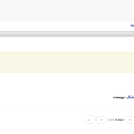
ما
مایکل
، نویسنده
«
صفحه 1/1
»
←