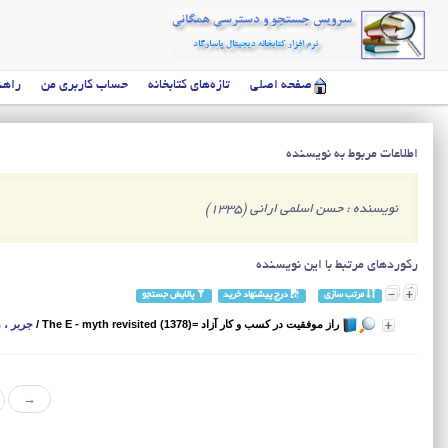
صفحه اصلی
تازه‌های کتابخانه
حساب کاربری من
راهن
اطلاعات مربوط به نویسنده
نویسنده : حسن اسلمی ارانی (1335)
رکوردهای مرتبط با این نویسنده
مرتب سازی
درج پیشنهاد خرید
پالایش جستجو
راز موفقیت در کسب و کار آزاد =The E - myth revisited (1378)
/
جربر ، 
→