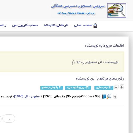
صفحه اصلی
تازه‌های کتابخانه
حساب کاربری من
راهن
اطلاعات مربوط به نویسنده
نویسنده : ال استیونز (1940)
رکوردهای مرتبط با این نویسنده
مرتب سازی
درج پیشنهاد خرید
پالایش جستجو
] Windows 95ویندوز 95] مقدماتی (1375)
/
استیونز ، ال (1940)
، نویسنده
→