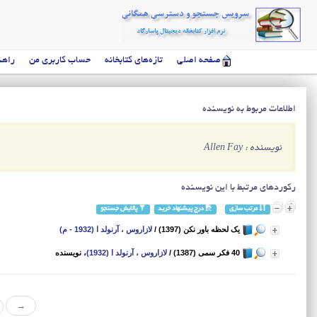
صفحه اصلی
تازه‌های کتابخانه
حساب کاربری من
راهن
اطلاعات مربوط به نویسنده
نویسنده : Allen Fay
رکوردهای مرتبط با این نویسنده
مرتب سازی
درج پیشنهاد خرید
پالایش جستجو
یک لحظه باور نکن (1397)
/
لازاروس ، آرنولد ا (1932 - م)
40 فکر سمی (1387)
/
لازاروس ، آرنولد ا (1932)
، نویسنده
→