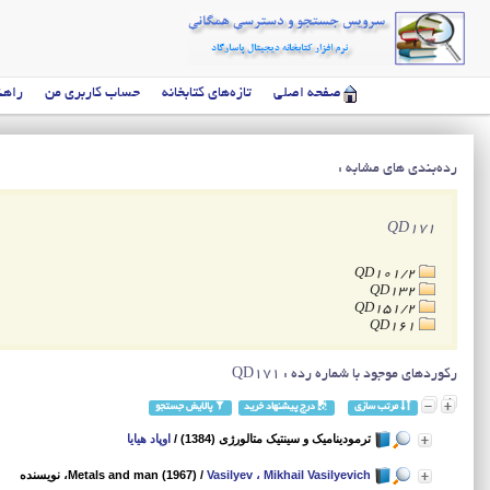
صفحه اصلی
تازه‌های کتابخانه
حساب کاربری من
راهن
رده‌بندی های مشابه :
QD171
QD101/2
QD132
QD151/2
QD161
رکوردهای موجود با شماره رده : QD171
مرتب سازی
درج پیشنهاد خرید
پالایش جستجو
ترمودینامیک و سینتیک متالورژی‌ (1384)
/
اوپاد هیایا
Vasilyev ، Mikhail Vasilyevich
/
Metals and man (1967)
، نویسنده