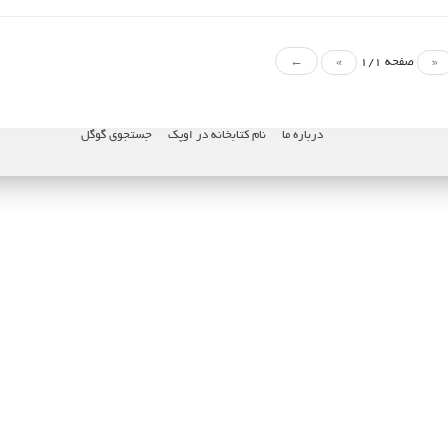
«
صفحه 1/1
»
←
درباره ما
نام کتابخانه در اوپک
جستجوی گوگل