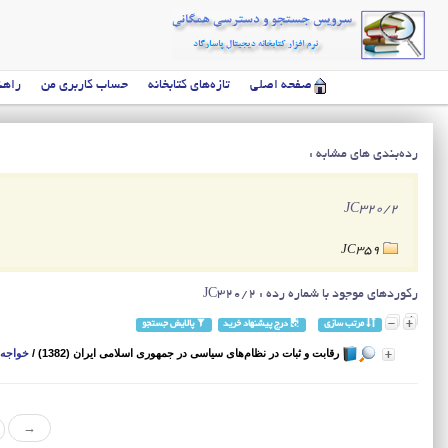
صفحه اصلی
تازه‌های کتابخانه
حساب کاربری من
راهن
رده‌بندی های مشابه :
JC320/2
JC359
رکوردهای موجود با شماره رده : JC320/2
مرتب سازی
درج پیشنهاد خرید
پالایش جستجو
رقابت و ثبات در نظام‌های سیاسی در جمهوری اسلامی ایران (1382)
/
خواجه‌س
→