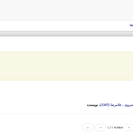
ما
روی ، غلامرضا (1347)
، نویسنده
«
صفحه 1/1
»
←