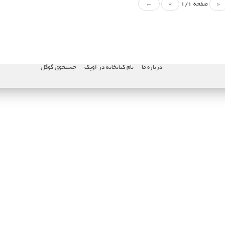
«
صفحه 1/1
»
←
درباره ما
نام کتابخانه در اوپک
جستجوی گوگل