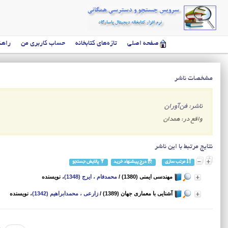
صفحه اصلی
تازه‌های کتابخانه
حساب کاربری من
راهن
مشخصات ناشر
ناشر: فن‌آوران
واقع در: همدان
نتایج مرتبط با این ناشر
مرتب سازی
درج پیشنهاد خرید
پالایش جستجو
مهندسی ایمنی (1380)
/
محمدفام ، ایرج (1348)
، نویسنده
آشنایی با معماری جهان (1389)
/
زارعی ، محمدابراهیم (1342)
، نویسنده