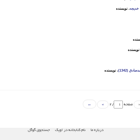
خدیجه
، نویسنده
سنده
نویسنده
دق (1342)
، نویسنده
صفحه
/2
»
←
درباره ما
نام کتابخانه در اوپک
جستجوی گوگل