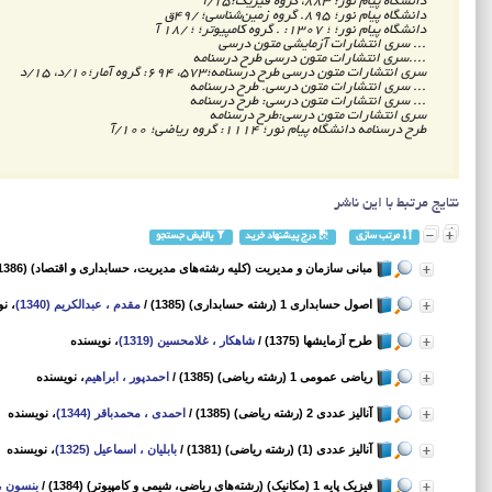
دانشگاه پیام نور؛ 883، گروه فیزیک؛15/آ
دانشگاه پیام نور؛ 895. گروه زمین‌شناسی‌؛ /49ق
دانشگاه پیام نور؛ ؛ 1307: . گروه کامپیوتر؛ ؛ /18 آ
... سری انتشارات آزمایشی متون درسی
....سری انتشارات متون درسی طرح درسنامه
سری انتشارات متون درسی طرح درسنامه‌؛573، 694: گروه آمار؛10/د، 15/د
... سری انتشارات متون درسی. طرح درسنامه
... سری انتشارات متون درسی: طرح درسنامه
سری انتشارات متون درسی:طرح درسنامه
طرح درسنامه دانشگاه پیام نور؛ 1114: گروه ریاضی؛ 100/آ
نتایج مرتبط با این ناشر
مرتب سازی
درج پیشنهاد خرید
پالایش جستجو
مبانی سازمان و مدیریت (کلیه رشته‌های مدیریت‌، حسابداری و اقتصاد) (1386)
اصول حسابداری 1 (رشته حسابداری) (1385)
/
مقدم ، عبدالکریم (1340)
، ن
طرح آزمایشها (1375)
/
شاهکار ، غلامحسین (1319)
، نویسنده
ریاضی عمومی 1 (رشته ریاضی‌) (1385)
/
احمدپور ، ابراهیم
، نویسنده
آنالیز عددی 2 (رشته ریاضی‌) (1385)
/
احمدی ، محمدباقر (1344)
، نویسنده
آنالیز عددی (1) (رشته ریاضی‌) (1381)
/
بابلیان ، اسماعیل (1325)
، نویسنده
فیزیک پایه 1 (مکانیک) (رشته‌های ریاضی‌، شیمی و کامپیوتر) (1384)
/
بنسون ،