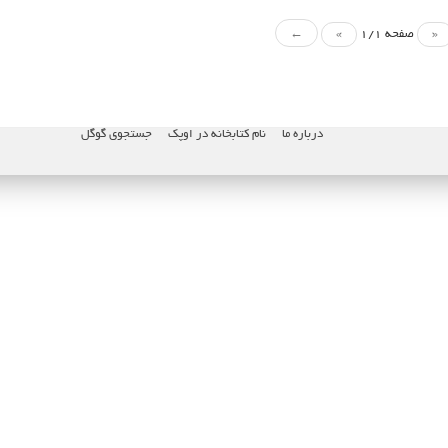
«
صفحه 1/1
»
←
درباره ما
نام کتابخانه در اوپک
جستجوی گوگل