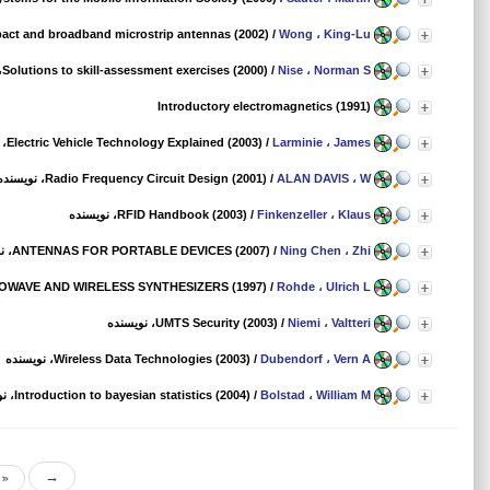
ct and broadband microstrip antennas (2002)
/
Wong ، King-Lu
Nise ، Norman S
/
Solutions to skill-assessment exercises (2000)
،
Introductory electromagnetics (1991)
Larminie ، James
/
Electric Vehicle Technology Explained (2003)
، 
ALAN DAVIS ، W
/
Radio Frequency Circuit Design (2001)
، نویسنده
Finkenzeller ، Klaus
/
RFID Handbook (2003)
، نویسنده
Ning Chen ، Zhi
/
ANTENNAS FOR PORTABLE DEVICES (2007)
، ن
OWAVE AND WIRELESS SYNTHESIZERS (1997)
/
Rohde ، Ulrich L
Niemi ، Valtteri
/
UMTS Security (2003)
، نویسنده
Dubendorf ، Vern A
/
Wireless Data Technologies (2003)
، نویسنده
Bolstad ، William M
/
Introduction to bayesian statistics (2004)
، ن
«
→