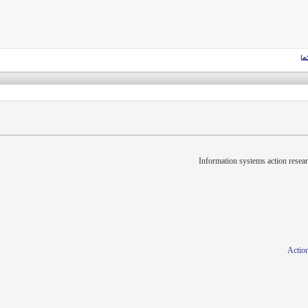
ما
Information systems action resea
Action