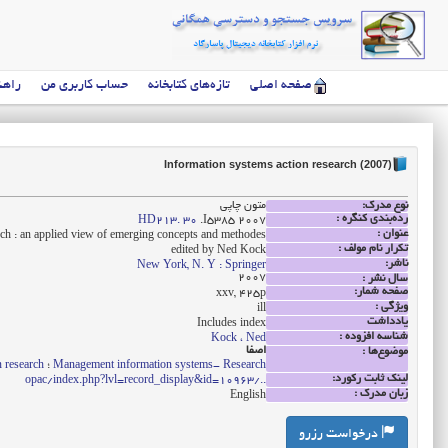
صفحه اصلی
تازه‌های کتابخانه
حساب کاربری من
راهن
Information systems action research (2007)
نوع مدرک:
متون چاپی
رده‌بندی کنگره :
HD213. 30
.I5385 2007
عنوان :
rch : an applied view of emerging concepts and methodes
تکرار نام مولف :
edited by Ned Kock
ناشر:
New York, N. Y : Springer
2007
سال نشر :
صفحه شمار:
xxv, 425p
ویژگی :
ill
یادداشت
Includes index
شناسه افزوده :
Kock ، Ned
اصفا
موضوع‌ها :
Management information systems- Research
؛
 research
لینک ثابت رکورد:
../opac/index.php?lvl=record_display&id=10963
زبان مدرک :
English
درخواست رزرو