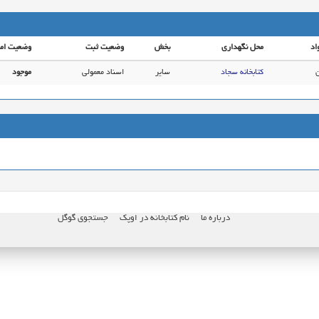
اد
محل نگهداری
بخش
وضعیت ثبت
وضعیت اما
ن
کتابخانه سجاد
سایر
اسناد معمولی
موجود
درباره ما
نام کتابخانه در اوپک
جستجوی گوگل