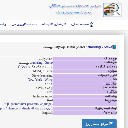
صفحه اصلی
تازه‌های کتابخانه
حساب کاربری من
راهن
suehring ، Steve
/
MySQL Bible (2002)
، نویسنده
نوع مدرک:
متون چاپی
سرشناسه
suehring ، Steve
، نویسنده
رده‌بندی کنگره :
QA76.9
.S67S93 2002
عنوان :
MySQL Bible
تکرار نام مولف :
Steve Suehring
ناشر:
New York : Wiley
2002
سال نشر :
صفحه شمار:
xxviii, 686p
ویژگی :
illus
یادداشت
Includes index
اصفا
موضوع‌ها :
SQL (compyuter program language)
لینک ثابت رکورد:
../opac/index.php?lvl=record_display&id=11178
زبان مدرک :
English
درخواست رزرو