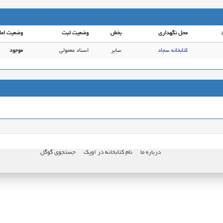
محل نگهداری
بخش
وضعیت ثبت
وضعیت اما
کتابخانه سجاد
سایر
اسناد معمولی
موجود
درباره ما
نام کتابخانه در اوپک
جستجوی گوگل