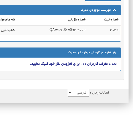
فهرست موجودی مدرک
شماره ثبت
شماره بازیابی
نام عام مواد
3039
QA76.9 .S67S93 2002
کتاب لاتین
نظرهای کاربران درباره این مدرک
تعداد نظرات کاربران :0 . برای افزودن نظر خود کلیک نمایید.
انتخاب زبان :