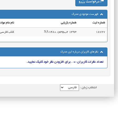
درخواست رزرو
فهرست موجودی مدرک
شماره ثبت
شماره بازیابی
نام عام مواد
18727
NA1480 ‭/م35ب2 1393
کتاب فارسی
نظرهای کاربران درباره این مدرک
تعداد نظرات کاربران :0 . برای افزودن نظر خود کلیک نمایید.
انتخاب زبان :