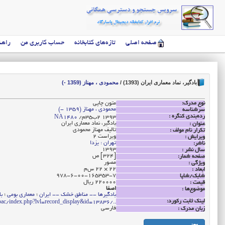
صفحه اصلی
تازه‌های کتابخانه
حساب کاربری من
راهن
بادگیر، نماد معماری ایران (1393)
/
محمودی ، مهناز (1359 -)
نوع مدرک:
متون چاپی
محمودی ، مهناز (1359 -)
سرشناسه
رده‌بندی کنگره :
‭/م35ب2 1393
NA1480
بادگیر، نماد معماری ایران
عنوان :
تالیف مهناز محمودی
تکرار نام مولف :
ویراست 2
ویرایش :
تهران : یزدا
ناشر:
1393
سال نشر :
[324] ص
صفحه شمار:
مصور
ویژگی :
22 × 22 س‌م
ابعاد :
978-6-00-165353-7
شابک/شاپا
220000 ریال
قیمت :
اصفا
موضوع‌ها :
بادگیر‌ها -- مناطق خشک -- ایران
؛
معماری بومی
؛
با
لینک ثابت رکورد:
../opac/index.php?lvl=record_display&id=13836
فارسی
زبان مدرک :