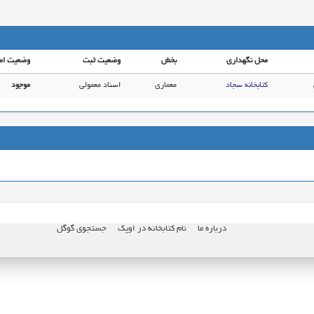
محل نگهداری
بخش
وضعیت ثبت
وضعیت ام
کتابخانه سجاد
معماری
اسناد معمولی
موجود
درباره ما
نام کتابخانه در اوپک
جستجوی گوگل