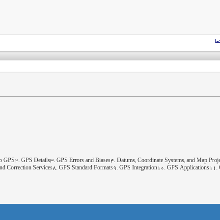
ما
on to GPS2. GPS Details3. GPS Errors and Biases4. Datums, Coordinate Systems, and Map Pr
d Correction Services8. GPS Standard Formats9. GPS Integration10. GPS Applications11. 