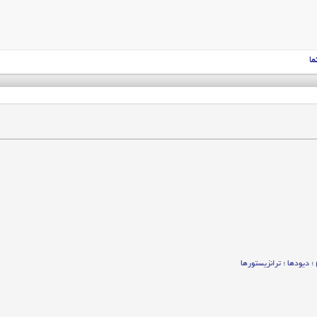
ما
؛
دیودها
؛
ترانزیستورها