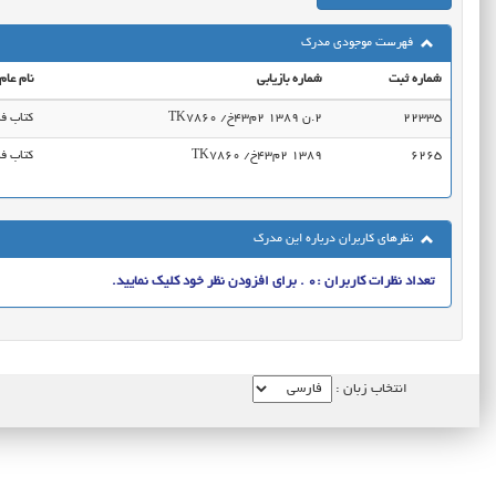
فهرست موجودی مدرک
شماره ثبت
شماره بازیابی
نام عام
22335
TK7860 ‭/خ43م2 1389 ن.2
کتاب ف
6265
TK7860‭ /خ43م2 1389
کتاب ف
نظرهای کاربران درباره این مدرک
تعداد نظرات کاربران :0 . برای افزودن نظر خود کلیک نمایید.
انتخاب زبان :