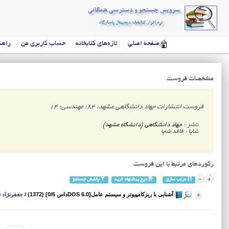
صفحه اصلی
تازه‌های کتابخانه
حساب کاربری من
راهن
مشخصات فروست
فروست انتشارات جهاد دانشگاهی مشهد؛ 84: مهندسی‌؛ 14
ناشر :
جهاد دانشگاهی (دانشگاه مشهد)
شاپا : فاقد شاپا
رکوردهای مرتبط با این فروست
مرتب سازی
درج پیشنهاد خرید
پالایش جستجو
آشنایی با ریزکامپیوتر و سیستم عامل[DOS 6.0داس 0/6] (1372)
/
جعفرنژاد قمی