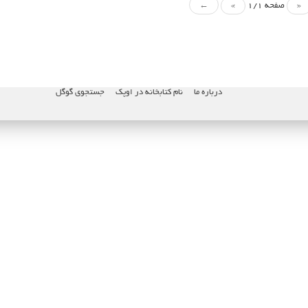
«
صفحه 1/1
»
←
درباره ما
نام کتابخانه در اوپک
جستجوی گوگل