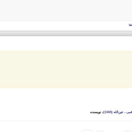
ما
 ، عین‌الله (1343)
، نویسنده