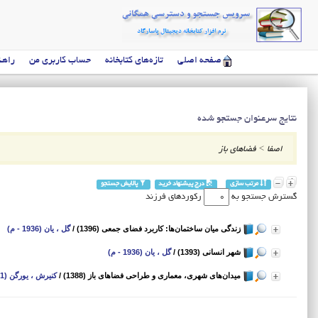
صفحه اصلی
تازه‌های کتابخانه
حساب کاربری من
راهن
نتایج سرعنوان جستجو شده
اصفا
>
فضا‌های باز
مرتب سازی
درج پیشنهاد خرید
پالایش جستجو
گسترش جستجو به
رکوردهای فرزند
زندگی میان ساختمان‌ها: کاربرد فضای جمعی (1396)
/
گل ، یان (1936 - م)
شهر انسانی (1393)
/
گل ، یان (1936 - م)
میدان‌های شهری، معماری و طراحی فضاهای باز (1388)
/
کنیرش ، یورگن (1941 - م)