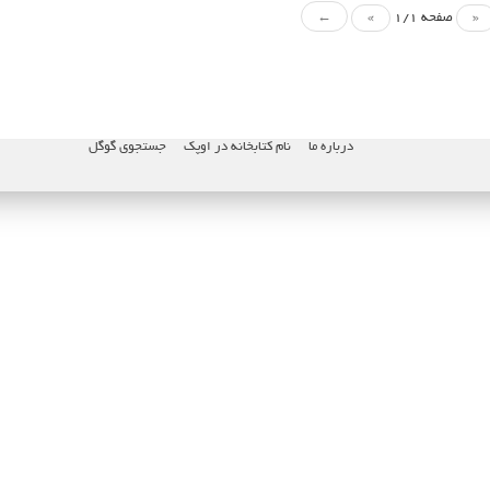
«
صفحه 1/1
»
←
درباره ما
نام کتابخانه در اوپک
جستجوی گوگل