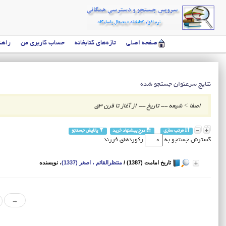
صفحه اصلی
تازه‌های کتابخانه
حساب کاربری من
راهن
نتایج سرعنوان جستجو شده
اصفا
>
شیعه -- تاریخ -- از آغاز تا قرن 3ق
مرتب سازی
درج پیشنهاد خرید
پالایش جستجو
گسترش جستجو به
رکوردهای فرزند
تاریخ امامت (1387)
/
منتظرالقائم ، اصغر (1337)
، نویسنده
→