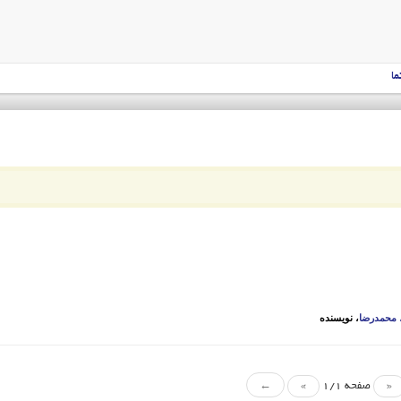
ما
، محمدرضا
، نویسنده
«
صفحه 1/1
»
←