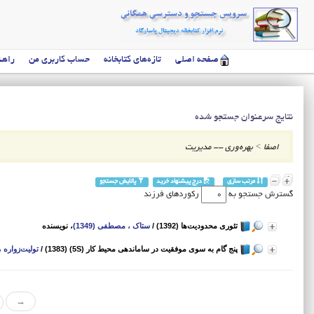
صفحه اصلی
تازه‌های کتابخانه
حساب کاربری من
راهن
نتایج سرعنوان جستجو شده
اصفا
>
بهره‌وری -- مدیریت
مرتب سازی
درج پیشنهاد خرید
پالایش جستجو
گسترش جستجو به
رکوردهای فرزند
تئوری محدودیت‌ها (1392)
/
ستاک ، مصطفی (1349)
، نویسنده
پنج گام به سوی موفقیت در ساماندهی محیط کار (5S) (1383)
/
تولیت‌زواره 
→