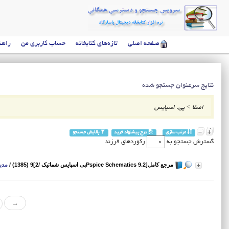
صفحه اصلی
تازه‌های کتابخانه
حساب کاربری من
راهن
نتایج سرعنوان جستجو شده
اصفا
>
پی. اسپایس
مرتب سازی
درج پیشنهاد خرید
پالایش جستجو
گسترش جستجو به
رکوردهای فرزند
مرجع کامل[Pspice Schematics 9.2پی اسپایس شماتیک /2]9 (1385)
/
مدبر
→