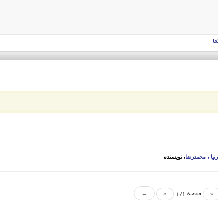
ما
نیا ، محمدرضا
، نویسنده
«
صفحه 1/1
»
←