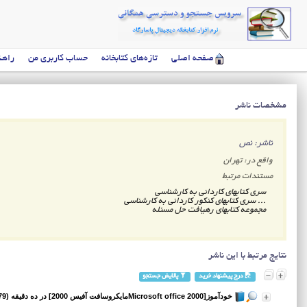
صفحه اصلی
تازه‌های کتابخانه
حساب کاربری من
راهن
مشخصات ناشر
ناشر: نص
واقع در: تهران
مستندات مرتبط
سری کتابهای کاردانی به کارشناسی
... سری کتابهای کنکور کاردانی به کارشناسی
مجموعه کتابهای رهیافت حل مسئله
نتایج مرتبط با این ناشر
درج پیشنهاد خرید
پالایش جستجو
خودآموز[Microsoft office 2000مایکروسافت آفیس 2000] در ده دقیقه (1379)