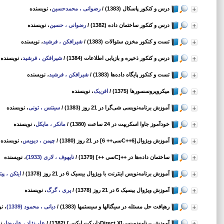
درس و کنکور پاسکال (1383)
/
رضوانی ، محمدحسین
، نویسنده
درس و کنکور ساختمان داده (1382)
/
رضوانی ، حسین
، نویسنده
تست و کنکور مخزن سئوالات (1383)
/
شیرافکن ، فرشید
، نویسنده
درس و کنکور ذخیره و بازیابی اطلاعات (1384)
/
شیرافکن ، فرشید
، نویسنده
تست و کنکور پایگاه داده‌ها (1383)
/
شیرافکن ، فرشید
، نویسنده
میکروپروسسورها (1375)
/
افن‌بک
، نویسنده
آموزش برنامه‌نویسی شی‌گرا در 21 روز (1383)
/
سینتس ، تونی
، نویسنده
خودآموز جاوا اسکریپت در 24 ساعت (1380)
/
مانکر ، مایکل
، نویسنده
آموزش ویژوال[C++6سی‌++ 6] در 21 روز (1380)
/
چپمن ، دیویس
، نویسنده
ساختمان داده‌ها در ++[Cسی ++] (1379)
/
نایهوف ، لاری (1933)
، نویسنده
آموزش برنامه‌نویس اینترنت با ویژوال بیسیک 6 در 21 روز (1378)
/
ایتکن ، پیت
آموزش ویژوال بیسیک 6 در 21 روز (1378)
/
پری ، گرگ
، نویسنده
رهیافت حل مسئله در سیگنالها و سیستمها (1383)
/
دیانی ، محمود (1339)
، ن
آموزش برنامه‌نویسی‌[Direct Xدایرکت ایکس‌] (1382)
/
علی‌نژاد ، علیرضا
، ن