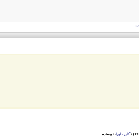
ما
/
آکلن ، لورا
، نویسنده