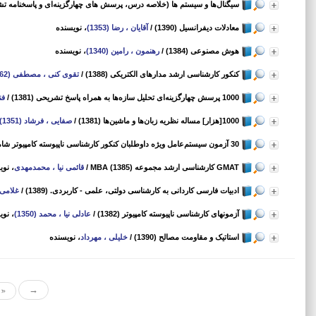
سیگنال‌‌ها و سیستم ‌ها (خلاصه درس‌، پرسش های چهارگزینه‌ای و پاسخنامه تشری
معادلات دیفرانسیل (1390)
/
آقایان ، رضا (1353)
، نویسنده
هوش مصنوعی (1384)
/
رهنمون ، رامین (1340)
، نویسنده
کنکور کارشناسی ارشد مدارهای الکتریکی (1388)
/
تقوی کنی ، مصطفی (1362)
1000 پرسش چهارگزینه‌ای تحلیل سازه‌ها به همراه پاسخ تشریحی (1381)
/
فنا
1000[هزار] مساله نظریه زبان‌ها و ماشین‌ها (1381)
/
صفایی ، فرشاد (1351)
30 آزمون سیستم‌عامل ویژه داوطلبان کنکور کارشناسی ناپیوسته کامپیوتر شامل. (1386)
GMAT کارشناسی ارشد مجموعه MBA (1385)
/
قائمی نیا ، محمدمهدی
، نوی
ادبیات فارسی کاردانی به کارشناسی دولتی، علمی - کاربردی. (1389)
/
غلامی ک
آزمونهای کارشناسی ناپیوسته کامپیوتر (1382)
/
عادلی نیا ، محمد (1350)
، نوی
استاتیک و مقاومت مصالح (1390)
/
خلیلی ، مهرداد
، نویسنده
«
→