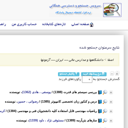
صفحه اصلی
تازه‌های کتابخانه
حساب کاربری من
راهن
نتایج سرعنوان جستجو شده
اصفا
>
دانشگاهها و مدارس عالی -- ایران -- آزمونها
درج پیشنهاد خرید
پالایش جستجو
گسترش جستجو به
رکوردهای فرزند
بررسی سیستم های قدرت (1388)
/
یوسفی ، هادی (1362)
، نویسنده
درس و کنکور زبان تخصصی کامپیوتر (1385)
/
رضوانی ، حسین
، نویسنده
ریاضیات مهندسی قابل استفاده کلیه دانشجویان فنی و مهندسی (1384)
/
کرمی‌
سازهای بتن‌آرمه (1389)
/
مستوفی ‌نژاد ، داود (1339)
، نویسنده