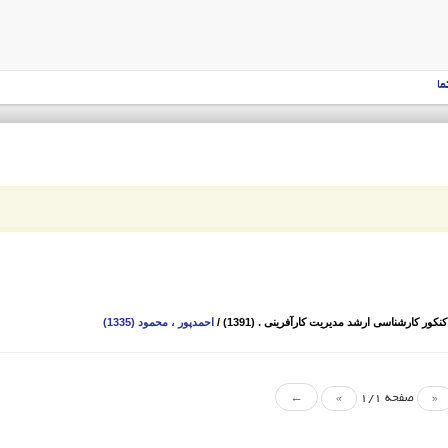
ما
ور کارشناسی ارشد مدیریت کارآفرینی . (1391)
/
احمدپور ، محمود (1335)
«
صفحه 1/1
»
←