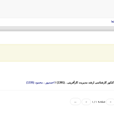
ما
ور کارشناسی ارشد مدیریت کارآفرینی . (1391)
/
احمدپور ، محمود (1335)
«
صفحه 1/1
»
←