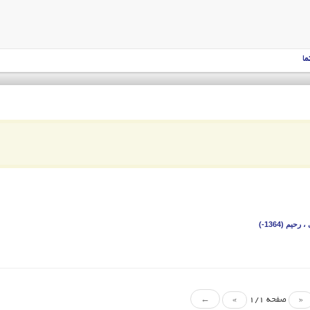
ما
حیم (1364-)
«
صفحه 1/1
»
←