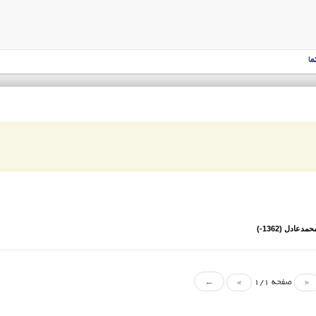
ما
«
صفحه 1/1
»
←