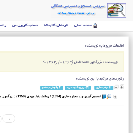
صفحه اصلی
تازه‌های کتابخانه
حساب کاربری من
راهن
اطلاعات مربوط به نویسنده
نویسنده : بزرگمهر محمدعادل (1362-) (1362-)
رکوردهای مرتبط با این نویسنده
مرتب سازی
درج پیشنهاد خرید
پالایش جستجو
تصمیم گیری چند معیاره فازی (1394)
/ روانشادنیا, مهدی (1359) ; بزرگمهر, محمدعادل (1362-)
→