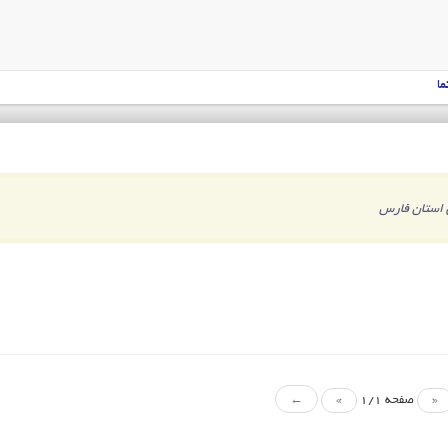
ما
 استان فارس
«
صفحه 1/1
»
←