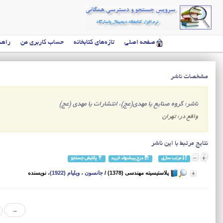
صفحه اصلی
تازه‌های کتابخانه
حساب کاربری من
راهن
مشخصات ناشر
ناشر: گروه صنایع یا مهدی(عج)، انتشارات یا مهدی (عج)
واقع در: تهران
نتایج مرتبط با این ناشر
مرتب سازی
درج پیشنهاد خرید
پالایش جستجو
پلاستیسیته مهندسی (1378)
/
جانسون ، ویلیام (1922)
، نویسنده
→