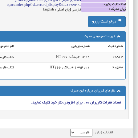
فضا‌های عمومی
؛
شهرسازی -- جنبه‌های اجتماعی
لینک ثابت رکورد:
../opac/index.php?lvl=record_display&id=14573
زبان مدرک :
فارسی
زبان اصلی :
English
درخواست رزرو
فهرست موجودی مدرک
شماره ثبت
شماره بازیابی
نام عام موا
19567
HT166 ‭/گ8ب4 1394
کتاب فارس
20533
HT166 ‭/گ8ب4 1394 ن.2
کتاب فارس
نظرهای کاربران درباره این مدرک
تعداد نظرات کاربران :0 . برای افزودن نظر خود کلیک نمایید.
انتخاب زبان :