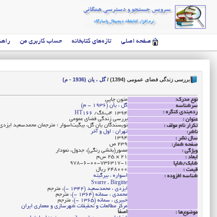
صفحه اصلی
تازه‌های کتابخانه
حساب کاربری من
راهن
بررسی زندگی فضای عمومی (1394)
/
گل ، یان (1936 - م)
نوع مدرک:
متون چاپی
گل ، یان (1936 - م)
سرشناسه
رده‌بندی کنگره :
‭/گ8ب4 1394
HT166
بررسی زندگی فضای عمومی
عنوان :
نویسندگان یان گل، بیگیت‌اسوار ؛ مترجمان محمدسعید ایزدی
تکرار نام مولف :
تهران : اول و آخر
ناشر:
1394
سال نشر :
239 ص
صفحه شمار:
مصور(بخشی رنگی)، جدول، نمودار
ویژگی :
21 × 25 س‌م
ابعاد :
978-6-00-736317-1
شابک/شاپا
248000 ریال
قیمت :
اسواره ، بیرگیته
شناسه افزوده :
Svarre ، Birgitte
ایزدی ، محمدسعید (1342 -)
، مترجم
محمدی ، سمانه (1364 -)
، مترجم
خبیری ، سمانه (1365 -)
، مترجم
مرکز مطالعات و تحقیقات شهرسازی و معماری ایران
اصفا
موضوع‌ها :