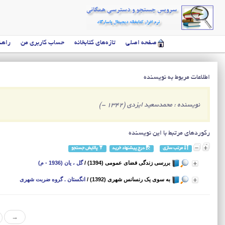
صفحه اصلی
تازه‌های کتابخانه
حساب کاربری من
راهن
اطلاعات مربوط به نویسنده
نویسنده : محمدسعید ایزدی (1342 -)
رکوردهای مرتبط با این نویسنده
مرتب سازی
درج پیشنهاد خرید
پالایش جستجو
بررسی زندگی فضای عمومی (1394)
/
گل ، یان (1936 - م)
به سوی یک رنسانس شهری (1392)
/
انگستان . گروه ضربت شهری
→