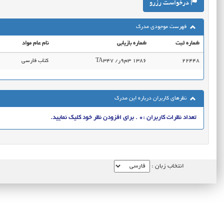
درخواست رزرو
فهرست موجودی مدرک
شماره ثبت
شماره بازیابی
نام عام مواد
22448
TA347 ‭/ر9م3 1386
کتاب فارسی
نظرهای کاربران درباره این مدرک
تعداد نظرات کاربران :0 . برای افزودن نظر خود کلیک نمایید.
انتخاب زبان :