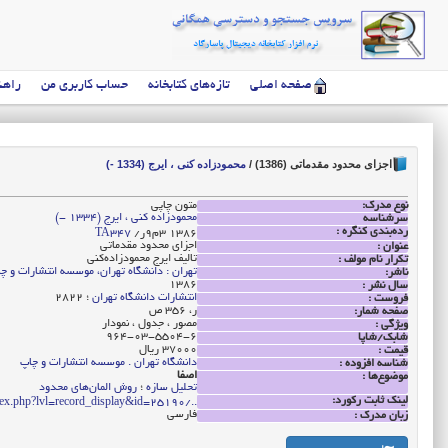
صفحه اصلی
تازه‌های کتابخانه
حساب کاربری من
راهن
اجزای محدود مقدماتی (1386)
/
محمودزاده کنی ، ایرج (1334 -)
نوع مدرک:
متون چاپی
محمودزاده کنی ، ایرج (1334 -)
سرشناسه
رده‌بندی کنگره :
‭/ر9م3 1386
TA347
اجزای محدود مقدماتی
عنوان :
تالیف ایرج محمودزاده‌کنی
تکرار نام مولف :
تهران : دانشگاه تهران، موسسه انتشارات و چ
ناشر:
1386
سال نشر :
انتشارات دانشگاه تهران
؛ 2822
فروست :
ر، 356 ص
صفحه شمار:
مصور ، جدول ، نمودار
ویژگی :
964-03-5504-6
شابک/شاپا
37000 ریال
قیمت :
دانشگاه تهران . موسسه انتشارات و چاپ
شناسه افزوده :
اصفا
موضوع‌ها :
تحلیل سازه
؛
روش المان‌های محدود
لینک ثابت رکورد:
../opac/index.php?lvl=record_display&id=25190
فارسی
زبان مدرک :