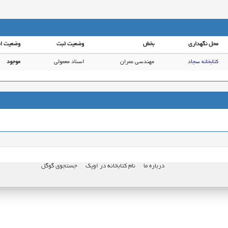
محل نگهداری
بخش
وضعیت ثبت
وضعیت ام
کتابخانه سجاد
مهندسي عمران
اسناد معمولی
موجود
درباره ما
نام کتابخانه در اوپک
جستجوی گوگل