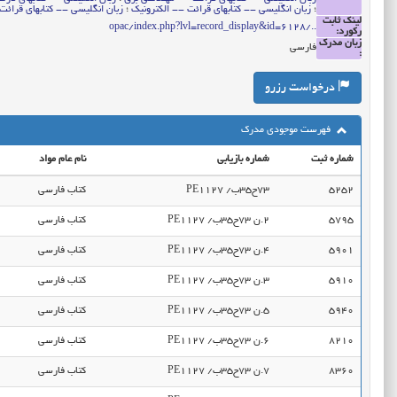
؛
زبان انگلیسی -- کتابهای قرائت -- الکترونیک
؛
زبان انگلیسی -- کتابهای قرائت 
لینک ثابت
../opac/index.php?lvl=record_display&id=6128
رکورد:
زبان مدرک
فارسی
:
درخواست رزرو
فهرست موجودی مدرک
شماره ثبت
شماره بازیابی
نام عام مواد
5252
PE1127‭ /ب35ح73
کتاب فارسی
5795
PE1127‭ /ب35ح73 ن.2
کتاب فارسی
5901
PE1127‭ /ب35ح73 ن.4
کتاب فارسی
5910
PE1127‭ /ب35ح73 ن.3
کتاب فارسی
5940
PE1127‭ /ب35ح73 ن.5
کتاب فارسی
8210
PE1127‭ /ب35ح73 ن.6
کتاب فارسی
8360
PE1127‭ /ب35ح73 ن.7
کتاب فارسی