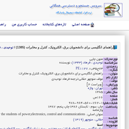
صفحه اصلی
تازه‌های کتابخانه
حساب کاربری من
راهن
راهنمای انگلیسی برای دانشجویان برق، الکترونیک، کنترل و مخابرات (1385)
/
توحیدی ، فرها
نوع مدرک:
متون چاپی
توحیدی ، فرهاد (1343)
، نویسنده
سرشناسه
رده‌بندی
‭/ب35ح73
PE1127
کنگره :
راهنمای انگلیسی برای دانشجویان برق، الکترونیک، کنترل و مخابرات
عنوان :
تکرار نام
مولف منوچهر حقانی‌؛ترجمه فرهاد توحیدی
مولف :
[ویراست 2]
ویرایش :
تهران : واژه
ناشر:
1385
سال نشر :
صفحه
166ص
شمار:
978-964-560-762-1
شابک/شاپا
چاپ سوم : تابستان 1386چاپ پنجم: 1387
یادداشت
واژه‌نامه
عنوان اصلی:. English for the students of power,electronics, control and communications
شناسه
حقانی ، منوچهر (1319)
افزوده :
اصفا
موضوع‌ها :
زبان انگلیسی -- کتابهای قرائت -- مهندسی برق
؛
زبان انگلیسی -- کتابهای درس