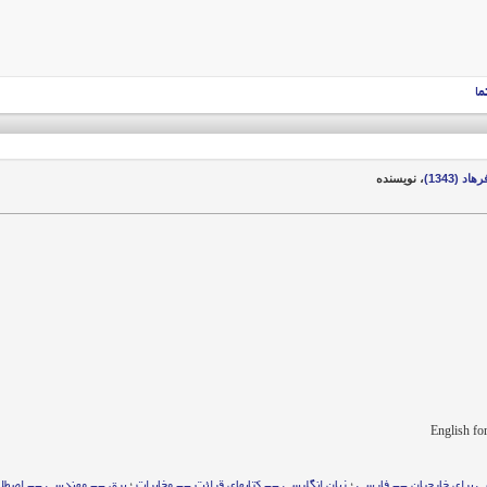
ما
د (1343)
، نویسنده
ی برای خارجیان -- فارسی
؛
زبان انگلیسی -- کتابهای قرائت -- مخابرات
؛
برق -- مهندسی -- اصطلاحه