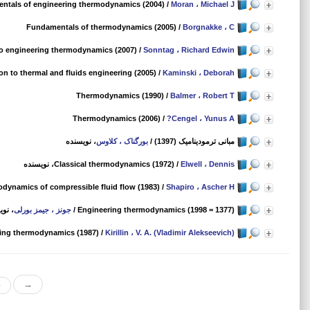
ntals of engineering thermodynamics (2004)
/
Moran ، Michael J
Fundamentals of thermodynamics (2005)
/
Borgnakke ، C
to engineering thermodynamics (2007)
/
Sonntag ، Richard Edwin
on to thermal and fluids engineering (2005)
/
Kaminski ، Deborah
Thermodynamics (1990)
/
Balmer ، Robert T
Thermodynamics (2006)
/
?Cengel ، Yunus A
مبانی ترمودینامیک (1397)
/
بورگناک ، کلاوس
، نویسنده
Elwell ، Dennis
/
Classical thermodynamics (1972)
، نویسنده
dynamics of compressible fluid flow (1983)
/
Shapiro ، Ascher H
Engineering thermodynamics (1998 = 1377)
/
جونز ، جیمز بورلی
، نوی
ing thermodynamics (1987)
/
Kirillin ، V. A. (Vladimir Alekseevich)
«
→