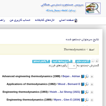
صفحه اصلی
تازه‌های کتابخانه
حساب کاربری من
راهن
نتایج سرعنوان جستجو شده
اصفا
>
Thermodynamics
مرتب سازی
درج پیشنهاد خرید
پالایش جستجو
گسترش جستجو به
رکوردهای فرزند
Advanced engineering thermodynamics (1988)
/
Bejan ، Adrian
Applications of thermodynamics (1982)
/
Wood ، Bernard D
Engineering thermodynamics (1993)
/
Hsieh ، Jui Sheng (1921)
Engineering thermodynamics (1989)
/
Myers ، Glen E (1934)