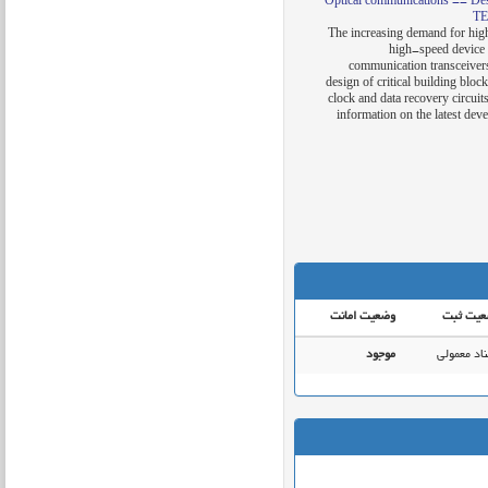
Optical communications -- De
TE
"The increasing demand for hig
high-speed device a
communication transceivers
design of critical building bloc
clock and data recovery circuit
information on the latest dev
عیت ثبت
وضعیت امانت
اد معمولی
موجود