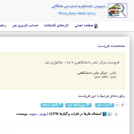
صفحه اصلی
تازه‌های کتابخانه
حساب کاربری من
راهن
مشخصات فروست
فروست مرکز نشر دانشگاهی‌؛ 989.: متالوژی؛ 15
ناشر :
مرکز نشر دانشگاهی
شاپا : فاقد شاپا
رکوردهای مرتبط با این فروست
مرتب سازی
درج پیشنهاد خرید
پالایش جستجو
استحاله فازها در فلزات و آلیاژها (1379)
/
پورتر ، دیوید
، نویسنده