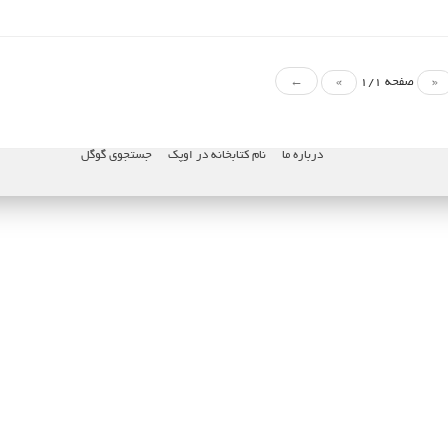
«
صفحه 1/1
»
←
درباره ما
نام کتابخانه در اوپک
جستجوی گوگل