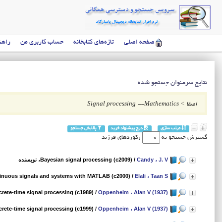
صفحه اصلی
تازه‌های کتابخانه
حساب کاربری من
راهن
نتایج سرعنوان جستجو شده
اصفا
>
Signal processing --Mathematics
مرتب سازی
درج پیشنهاد خرید
پالایش جستجو
گسترش جستجو به
رکوردهای فرزند
Candy ، J. V
/
Bayesian signal processing (c2009)
، نویسنده
inuous signals and systems with MATLAB (c2000)
/
Elali ، Taan S
crete-time signal processing (c1989)
/
Oppenheim ، Alan V (1937)
crete-time signal processing (c1999)
/
Oppenheim ، Alan V (1937)